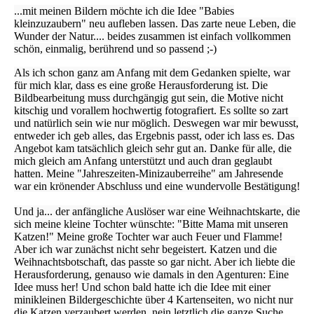
...
mit meinen Bildern
möchte ich
die Idee "Babies
kleinzuzaubern" neu aufleben lassen. Das zarte neue Leben, die
Wunder der Natur.... beides zusammen ist einfach vollkommen
schön, einmalig, berührend und so passend ;-)
Als ich schon ganz am Anfang mit dem Gedanken spielte, war
für mich klar, dass es eine große Herausforderung ist. Die
Bildbearbeitung muss durchgängig gut sein, die Motive nicht
kitschig und vorallem hochwertig fotografiert. Es sollte so zart
und natürlich sein wie nur möglich. Deswegen war mir bewusst,
entweder ich geb alles, das Ergebnis passt, oder ich lass es. Das
Angebot kam tatsächlich gleich sehr gut an. Danke für alle, die
mich gleich am Anfang unterstützt und auch dran geglaubt
hatten. Meine "Jahreszeiten-Minizauberreihe" am Jahresende
war ein krönender Abschluss und eine wundervolle Bestätigung!
Und ja... der anfängliche Auslöser war eine Weihnachtskarte, die
sich meine kleine Tochter wünschte: "Bitte Mama mit unseren
Katzen!" Meine große Tochter war auch Feuer und Flamme!
Aber ich war zunächst nicht sehr begeistert. Katzen und die
Weihnachtsbotschaft, das passte so gar nicht. Aber ich liebte die
Herausforderung, genauso wie damals in den Agenturen: Eine
Idee muss her! Und schon bald hatte ich die Idee mit einer
minikleinen Bildergeschichte über 4 Kartenseiten, wo nicht nur
die Katzen verzaubert werden, nein letztlich die ganze Suche